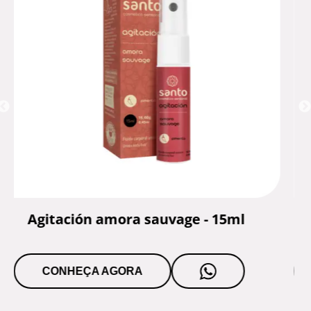
ra sauvage - 15ml
Agitación mandari
15ml
ORA
CONHEÇA AGORA