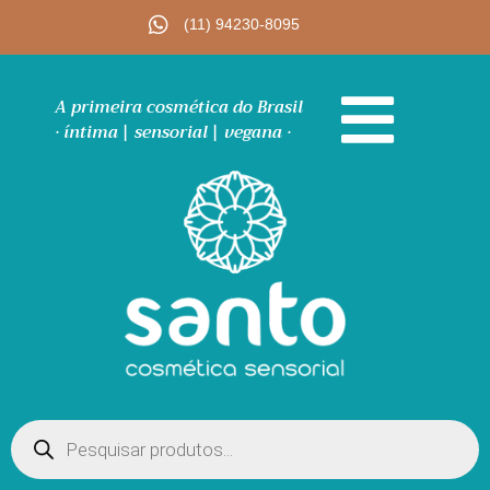
.
(11) 94230-8095
.
A primeira cosmética do Brasil
· íntima | sensorial | vegana ·
Pesquisar
produtos